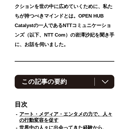
クションを世の中に広めていくために、私た
ちが持つべきマインドとは。OPEN HUB
Catalystの一人であるNTTコミュニケーショ
ンズ（以下、NTT Com）の岩澤沙妃を聞き手
に、お話を伺いました。
この記事の要約
コミンズ・リオ氏は、アート・メディア・エン
ターテインメントの力を活用して社会課題解決
目次
に取り組んでいます。
アート・メディア・エンタメの力で、人々
「RE:ACTION」プロジェクトでは、気候変動
の行動変容を促す
や難民問題などさまざまな課題に対して、企業
世界中の人々に出会ってきた経験から、
との共創や参加型のプロジェクトを展開してい