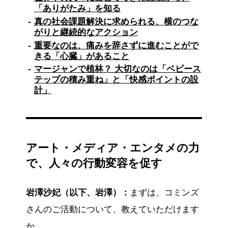
「ありがたみ」を知る
ます。
真の社会課題解決に求められる、横のつな
社会課題解決には、業界内の横のつながりと継
がりと継続的なアクション
続的なアクションが重要だと指摘。
重要なのは、痛みを辞さずに進むことがで
また、真の解決には現場で働くソーシャルワー
きる「心臓」があること
カーの存在が不可欠であり、自身の役割はその
マージャンで植林？ 大切なのは「ベビース
「補助」だと考えています。
テップの積み重ね」と「快感ポイントの設
新規事業として社会課題に取り組む際は、「心
計」
臓」となる強い思いを持った人材の存在が鍵と
なります。
また、中間管理職がソーシャルな視点と事業成
果を両立できることが重要です。
さらに、社会課題解決を広めるには「快感ポイ
アート・メディア・エンタメの力
ントの設計」が必要だと強調。
で、人々の行動変容を促す
「RE:麻雀」のように、楽しみながら環境問題
に取り組める工夫が、多くの人々を巻き込む上
で効果的だと提案しています。
岩澤沙妃（以下、岩澤）：
まずは、コミンズ
※この要約は生成AIをもとに作成しました。
さんのご活動について、教えていただけます
か。